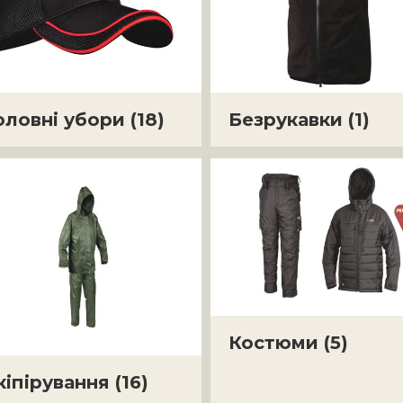
оловні убори
(18)
Безрукавки
(1)
Костюми
(5)
кіпірування
(16)