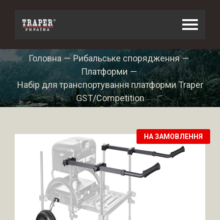
Skip
to
content
Головна
—
Рибальське спорядження
—
Платформи
—
Набір для транспортування платформи Traper
GST/Competition
НА ЗАМОВЛЕННЯ