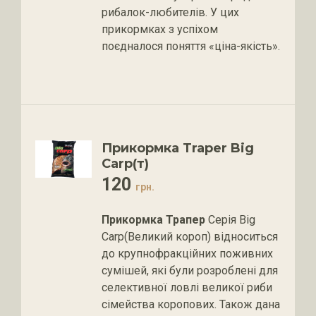
рибалок-любителів. У цих
прикормках з успіхом
поєдналося поняття «ціна-якість».
Прикормка Traper Big
Carp(т)
120
грн.
Прикормка Трапер
Серія Big
Carp(Великий короп) відноситься
до крупнофракційних поживних
сумішей, які були розроблені для
селективної ловлі великої риби
сімейства коропових. Також дана