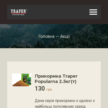
Skip
to
content
Головна
—
Акції
Прикормка Traper
Popularna 2.5кг(т)
130
грн.
Дана серія прикормок є однією з
найбільш популярних серед